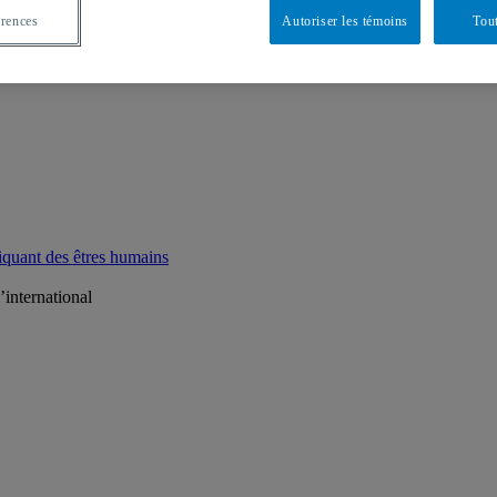
érences
Autoriser les témoins
Tout
liquant des êtres humains
’international