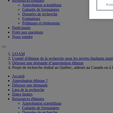
Ressources éthiques
Approbation scientifique
Préf
Gabarits de formulaires
Données de recherche
Formations
Politiques et règlements
Participants
Foire aux questions
Nous joindre
UQAM
Comité d'éthique de la recherche pour les projets étudiants imp
Déposer une demande d’approbation éthique
Projet de recherche réalisé au Québec, ailleurs au Canada ou à l
Accueil
Approbation éthique ?
Déposer une demande
Lieu de la recherche
Dates limites
Ressources éthiques
Approbation scientifique
Gabarits de formulaires
Données de recherche