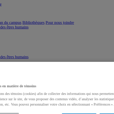
e
an du campus
Bibliothèques
Pour nous joindre
 des êtres humains
 des êtres humains
s en matière de témoins
ons des témoins (cookies) afin de collecter des informations qui nous permetten
ience sur le site, de vous proposer des contenus vidéo, d’analyser les statistique
on, etc. Vous pouvez personnaliser votre choix en sélectionnant « Préférences ».