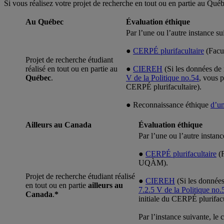
Si vous réalisez votre projet de recherche en tout ou en partie au Québe
Au Québec
Évaluation éthique
Par l’une ou l’autre instance su
●
CERPÉ plurifacultaire
(Facul
Projet de recherche étudiant
réalisé en tout ou en partie au
●
CIEREH
(Si les données de 
Québec
.
V de la Politique no.54
, vous p
CERPÉ plurifacultaire).
● Reconnaissance éthique
d’un
Ailleurs au Canada
Évaluation éthique
Par l’une ou l’autre instanc
●
CERPÉ plurifacultaire
(F
UQÀM).
Projet de recherche étudiant réalisé
●
CIEREH
(Si les données
en tout ou en partie
ailleurs
au
7.2.5 V de la Politique no.
Canada
.
*
initiale du CERPÉ plurifacu
Par l’instance suivante, le 