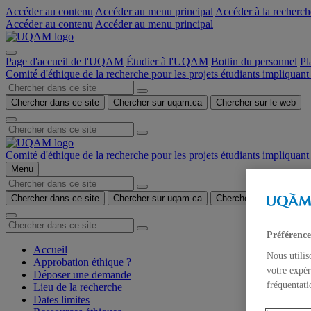
Accéder au contenu
Accéder au menu principal
Accéder à la recherch
Accéder au contenu
Accéder au menu principal
Page d'accueil de l'UQAM
Étudier à l'UQAM
Bottin du personnel
Pl
Comité d'éthique de la recherche pour les projets étudiants impliquant
Chercher dans ce site
Chercher sur uqam.ca
Chercher sur le web
Comité d'éthique de la recherche pour les projets étudiants impliquant
Menu
Chercher dans ce site
Chercher sur uqam.ca
Chercher sur le web
Préférence
Accueil
Nous utilis
Approbation éthique ?
votre expér
Déposer une demande
fréquentati
Lieu de la recherche
Dates limites