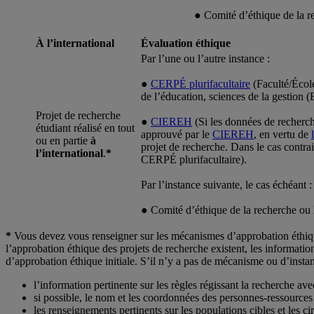
● Comité d’éthique de la re
À l’international
Évaluation éthique
Par l’une ou l’autre instance :
●
CERPÉ plurifacultaire
(Faculté/École
de l’éducation, sciences de la gesti
Projet de recherche
●
CIEREH
(Si les données de recherche
étudiant réalisé en tout
approuvé par le
CIEREH
, en vertu de
ou en partie
à
projet de recherche. Dans le cas contrai
l’international
.
*
CERPÉ plurifacultaire).
Par l’instance suivante, le cas échéant :
● Comité d’éthique de la recherche ou l’
*
Vous devez vous renseigner sur les mécanismes d’approbation éthique 
l’approbation éthique des projets de recherche existent, les informatio
d’approbation éthique initiale. S’il n’y a pas de mécanisme ou d’instanc
l’information pertinente sur les règles régissant la recherche ave
si possible, le nom et les coordonnées des personnes-ressources 
les renseignements pertinents sur les populations cibles et les c