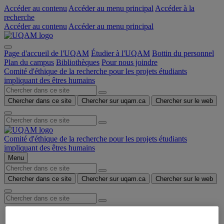
Accéder au contenu
Accéder au menu principal
Accéder à la
recherche
Accéder au contenu
Accéder au menu principal
Page d'accueil de l'UQAM
Étudier à l'UQAM
Bottin du personnel
Plan du campus
Bibliothèques
Pour nous joindre
Comité d'éthique de la recherche pour les projets étudiants
impliquant des êtres humains
Chercher dans ce site
Chercher sur uqam.ca
Chercher sur le web
Comité d'éthique de la recherche pour les projets étudiants
impliquant des êtres humains
Menu
Chercher dans ce site
Chercher sur uqam.ca
Chercher sur le web
Accueil