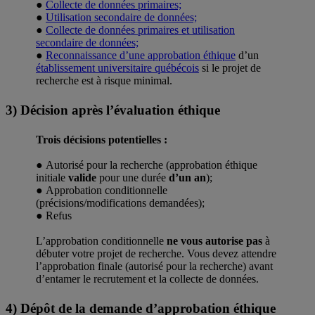
●
Collecte de données primaires;
●
Utilisation secondaire de données;
●
Collecte de données primaires et utilisation
secondaire de données;
●
Reconnaissance d’une approbation éthique
d’un
établissement universitaire québécois
si le projet de
recherche est à risque minimal.
3) Décision après l’évaluation éthique
Trois décisions potentielles :
● Autorisé pour la recherche (approbation éthique
initiale
valide
pour une durée
d’un an
);
● Approbation conditionnelle
(précisions/modifications demandées);
● Refus
L’approbation conditionnelle
ne vous autorise pas
à
débuter votre projet de recherche. Vous devez attendre
l’approbation finale (autorisé pour la recherche) avant
d’entamer le recrutement et la collecte de données.
4) Dépôt de la demande d’approbation éthique