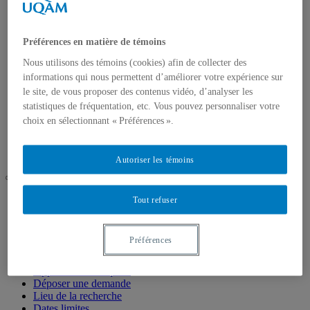
Approbation éthique ?
Déposer une demande
Lieu de la recherche
Dates limites
Préférences en matière de témoins
Ressources éthiques
Nous utilisons des témoins (cookies) afin de collecter des
Approbation scientifique
Gabarits de formulaires
informations qui nous permettent d’améliorer votre expérience sur
Données de recherche
le site, de vous proposer des contenus vidéo, d’analyser les
Formations
statistiques de fréquentation, etc. Vous pouvez personnaliser votre
Politiques et règlements
choix en sélectionnant « Préférences ».
Participants
Foire aux questions
Nous joindre
Autoriser les témoins
UQAM
Tout refuser
Comité d'éthique de la recherche pour les projets étudiants
impliquant des êtres humains
Déposer une demande d’approbation éthique
Préférences
Accueil
Approbation éthique ?
Déposer une demande
Lieu de la recherche
Dates limites