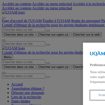
Accéder au contenu
Accéder au menu principal
Accéder à la recherch
Accéder au contenu
Accéder au menu principal
Page d'accueil de l'UQAM
Étudier à l'UQAM
Bottin du personnel
Pl
Comité d'éthique de la recherche pour les projets étudiants impliquant
Chercher dans ce site
Chercher sur uqam.ca
Chercher sur le web
Comité d'éthique de la recherche pour les projets étudiants impliquant
Menu
Préférence
Chercher dans ce site
Chercher sur uqam.ca
Chercher sur le web
Nous utilis
votre expér
fréquentati
Accueil
Approbation éthique ?
Déposer une demande
Préf
Lieu de la recherche
Dates limites