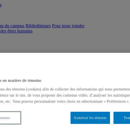
e
an du campus
Bibliothèques
Pour nous joindre
 des êtres humains
 des êtres humains
s en matière de témoins
ons des témoins (cookies) afin de collecter des informations qui nous permetten
ience sur le site, de vous proposer des contenus vidéo, d’analyser les statistique
on, etc. Vous pouvez personnaliser votre choix en sélectionnant « Préférences ».
érences
Autoriser les témoins
Tout